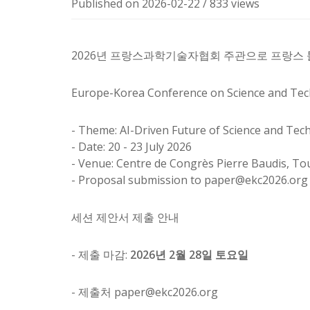
Published on 2026-02-22
/
833 views
2026년 프랑스과학기술자협회 주관으로 프랑스 툴
Europe-Korea Conference on Science and Tec
- Theme: AI-Driven Future of Science and Tec
- Date: 20 - 23 July 2026
- Venue: Centre de Congrès Pierre Baudis, To
- Proposal submission to
paper@ekc2026.org
세션 제안서 제출 안내
- 제출 마감:
2026년 2월 28일 토요일
- 제출처 paper@ekc2026.org